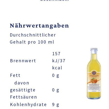
Nährwertangaben
Durchschnittlicher
Gehalt pro 100 ml
157
Brennwert
kJ/37
kcal
Fett
0 g
davon
gesättigte
0 g
Fettsäuren
Kohlenhydrate
9 g