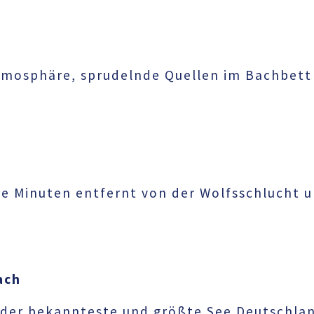
mosphäre, sprudelnde Quellen im Bachbett u
ge Minuten entfernt von der Wolfsschlucht 
ach
d der bekannteste und größte See Deutschla